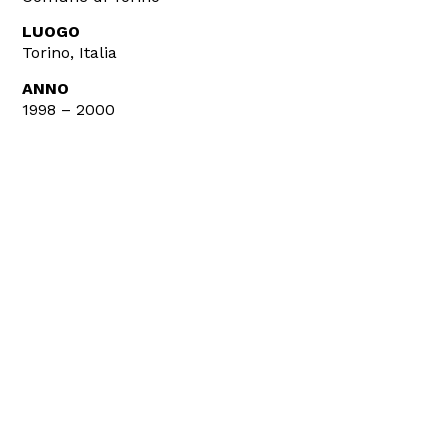
LUOGO
Torino, Italia
ANNO
1998 – 2000
IMPORTO LAVORI
18.000.000€
INCARICO
Collaudo Statico delle Strutture