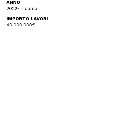
ANNO
2022-in corso
IMPORTO LAVORI
40.000.000€
INCARICO
Progettazione delle Strutture
Direzione Lavori delle Strutture